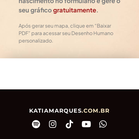
nascimento no formulário e gere o
seu gráfico
gratuitamente
.
Após gerar seu mapa, clique em “Baixar
PDF” para acessar seu Desenho Humano
personalizado.
KATIAMARQUES
.COM.BR